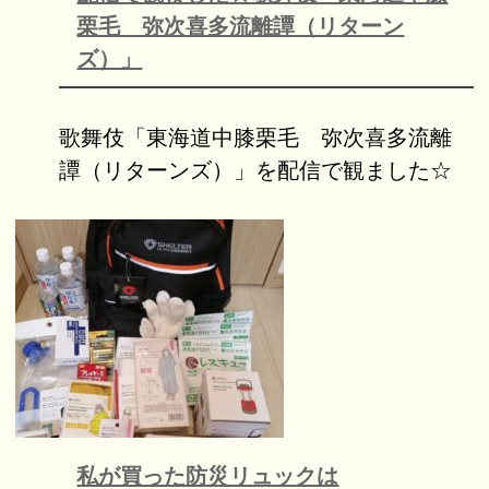
栗毛 弥次喜多流離譚（リターン
ズ）」
歌舞伎「東海道中膝栗毛 弥次喜多流離
譚（リターンズ）」を配信で観ました☆
私が買った防災リュックは