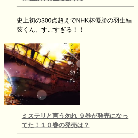
史上初の300点超えでNHK杯優勝の羽生結
弦くん、すごすぎる！！
ミステリと言う勿れ ９巻が発売になっ
てた！１０巻の発売は？