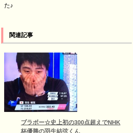
た♪
関連記事
ブラボー☆史上初の300点超えでNHK
杯優勝の羽生結弦くん