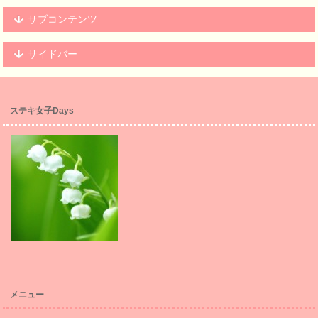
サブコンテンツ
サイドバー
ステキ女子Days
メニュー