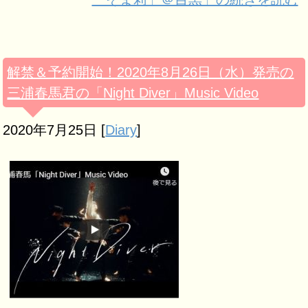
解禁＆予約開始！2020年8月26日（水）発売の
三浦春馬君の「Night Diver」Music Video
2020年7月25日
[
Diary
]