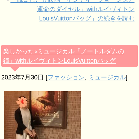
運命のダイヤル」withルイヴィトン
LouisVuittonバッグ」の続きを読む
楽しかった♪ミュージカル「ノートルダムの
鐘」withルイヴィトンLouisVuittonバッグ
2023年7月30日
[
ファッション
,
ミュージカル
]