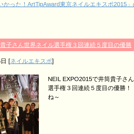
かった！ArtTipAward東京ネイルエキスポ201
貴子さん世界ネイル選手権３回連続５度目の優勝
6日
[
ネイルエキスポ
]
NEIL EXPO2015で井筒貴子
選手権３回連続５度目の優勝！
ね～