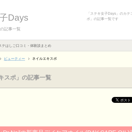
「ステキ女子Days」のカ
Days
ポ」の記事一覧です
の記事一覧
ステはしご口コミ・体験談まとめ
ビューティー
ネイルエキスポ
キスポ」の記事一覧