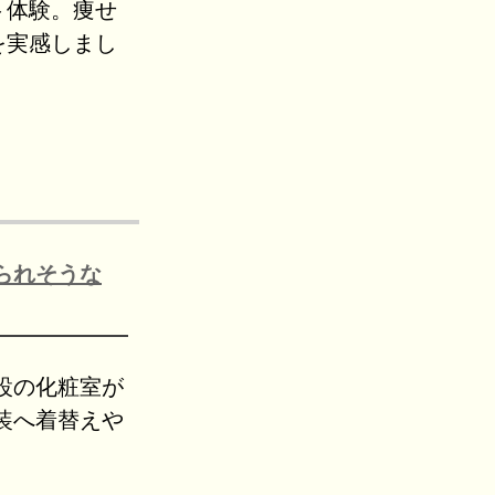
ト体験。痩せ
を実感しまし
られそうな
設の化粧室が
装へ着替えや