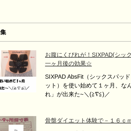
特集
お腹にくびれが！SIXPAD(シッ
一ヶ月後の効果☆
SIXPAD AbsFit（シックスパ
ット）を使い始めて１ヶ月、な
れ」が出来た~＼(≧∇≦)／
骨盤ダイエット体験で－１６ｃ