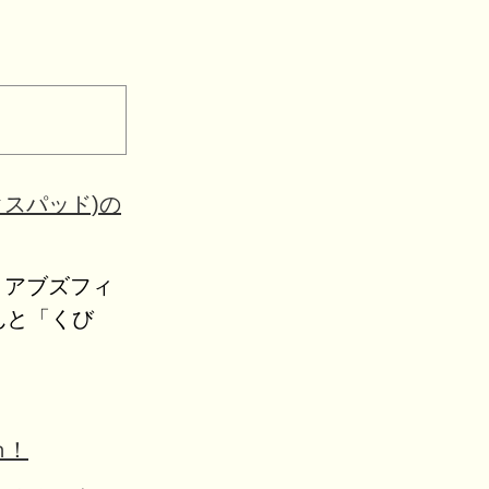
クスパッド)の
ッド アブズフィ
んと「くび
ｍ！