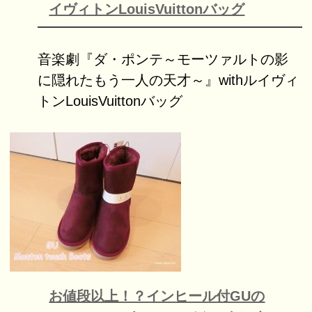
イヴィトンLouisVuittonバッグ
音楽劇『ダ・ポンテ～モーツァルトの影
に隠れたもう一人の天才～』withルイヴィ
トンLouisVuittonバッグ
お値段以上！？インヒール付GUの