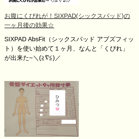
お腹にくびれが！SIXPAD(シックスパッド)の
一ヶ月後の効果☆
SIXPAD AbsFit（シックスパッド アブズフィッ
ト）を使い始めて１ヶ月、なんと「くびれ」
が出来た~＼(≧∇≦)／