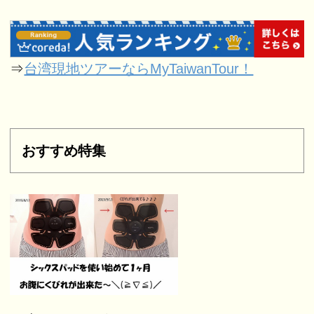
⇒
台湾現地ツアーならMyTaiwanTour！
おすすめ特集