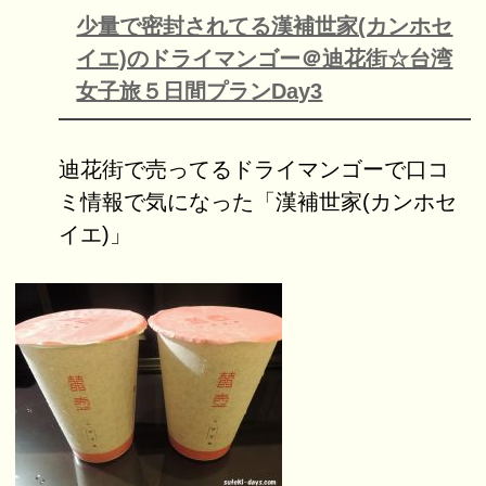
少量で密封されてる漢補世家(カンホセ
イエ)のドライマンゴー＠迪花街☆台湾
女子旅５日間プランDay3
迪花街で売ってるドライマンゴーで口コ
ミ情報で気になった「漢補世家(カンホセ
イエ)」