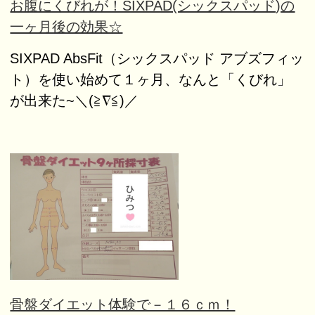
お腹にくびれが！SIXPAD(シックスパッド)の
一ヶ月後の効果☆
SIXPAD AbsFit（シックスパッド アブズフィッ
ト）を使い始めて１ヶ月、なんと「くびれ」
が出来た~＼(≧∇≦)／
骨盤ダイエット体験で－１６ｃｍ！