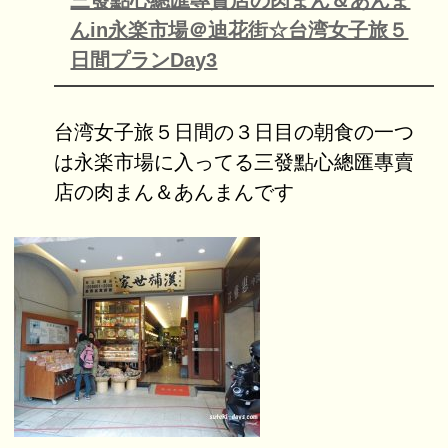
三發點心總匯專賣店の肉まん＆あんま
んin永楽市場＠迪花街☆台湾女子旅５
日間プランDay3
台湾女子旅５日間の３日目の朝食の一つ
は永楽市場に入ってる三發點心總匯專賣
店の肉まん＆あんまんです