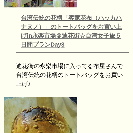
台湾伝統の花柄「客家花布（ハッカハ
ナヌノ）」のトートバッグをお買い上
げin永楽市場＠迪花街☆台湾女子旅５
日間プランDay3
迪花街の永樂市場に入ってる布屋さんで
台湾伝統の花柄のトートバッグをお買い
上げ♪