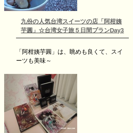
九份の人気台湾スイーツの店「阿柑姨
芋圓」☆台湾女子旅５日間プランDay3
「阿柑姨芋圓」は、眺めも良くて、スイ
ーツも美味～