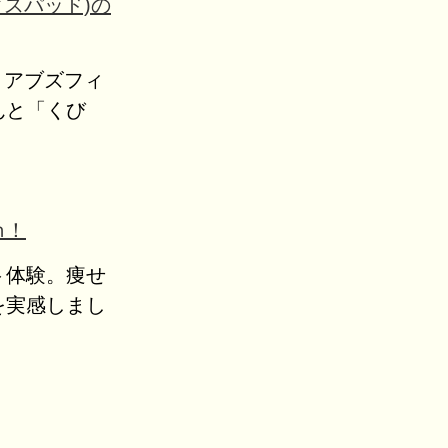
クスパッド)の
ッド アブズフィ
んと「くび
ｍ！
ト体験。痩せ
を実感しまし