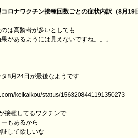
コロナワクチン接種回数ごとの症状内訳（8月19
たのは高齢者が多いとしても
効果があるようには見えないですね。。。
タ8月24日が最後なようです
ter.com/keikaikou/status/1563208441191350273
割が接種してるワクチンで
ターもあるから
検証して欲しいな