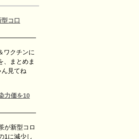
新型コ口
＆ワクチンに
を、まとめま
ゃん見てね
染力価を10
茶が新型コロ
の1に減少し