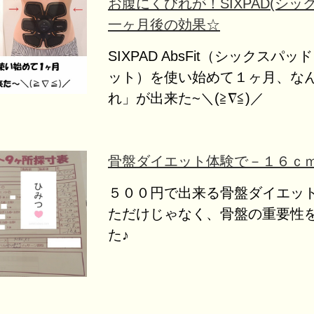
お腹にくびれが！SIXPAD(シッ
一ヶ月後の効果☆
SIXPAD AbsFit（シックスパ
ット）を使い始めて１ヶ月、な
れ」が出来た~＼(≧∇≦)／
骨盤ダイエット体験で－１６ｃ
５００円で出来る骨盤ダイエッ
ただけじゃなく、骨盤の重要性
た♪