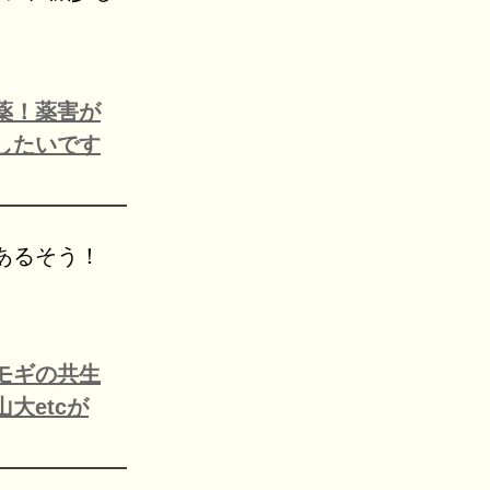
薬！薬害が
したいです
あるそう！
モギの共生
大etcが