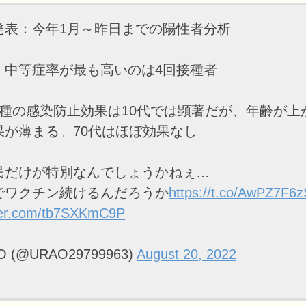
発表：今年1月～昨日までの陽性者分析
・中等症率が最も高いのは4回接種者
接種の感染防止効果は10代では顕著だが、年齢が上
果が薄まる。70代はほぼ効果なし
民だけが特別なんでしょうかねぇ…
でワクチン続けるんだろうか
https://t.co/AwPZ7F6
tter.com/tb7SXKmC9P
O (@URAO29799963)
August 20, 2022