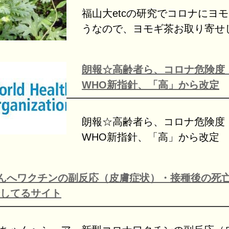
福山大etcの研究でコロナにヨ
うなので、ヨモギ茶お取り寄せ
朗報☆高齢者ら、コロナ危険
WHO新指針、「高」から改定
朗報☆高齢者ら、コロナ危険
WHO新指針、「高」から改定
んへワクチンの副反応（皮膚症状）・接種後の死
してるサイト