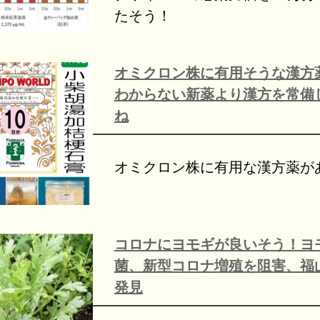
たそう！
オミクロン株に有用そうな漢方
わからない新薬より漢方を常備
ね
オミクロン株に有用な漢方薬が
コロナにヨモギが良いそう！ヨ
菌、新型コロナ増殖を阻害、福山
発見