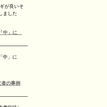
モギが良いそ
しました
度「中」に
度「中」に
亡者の事例