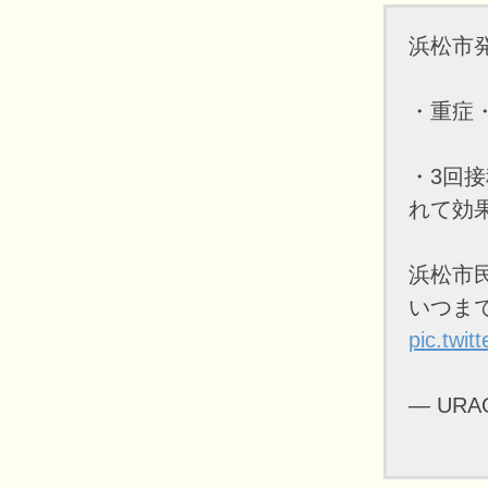
浜松市
・重症
・3回
れて効
浜松市
いつま
pic.twi
— URA