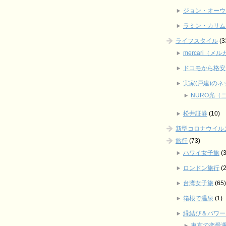
ジョン・オーウ
ラミン・カリム
ライフスタイル
(3
mercari（
ドコモから格安
実家(戸建)の
NURO光（
松井証券
(10)
新型コロナウイル
旅行
(73)
ハワイ女子旅
(3
ロンドン旅行
(2
台湾女子旅
(65)
箱根で温泉
(1)
縁結び＆パワー
東京で恋愛