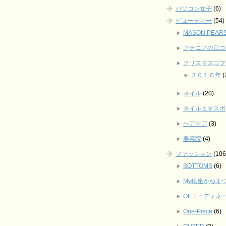
パソコン女子
(6)
ビューティー
(54)
MASON PE
アテニアの口コ
クリスマスコフ
２０１６年
(
ネイル
(20)
ネイルエキスポ
ヘアケア
(3)
美容院
(4)
ファッション
(106
BOTTOMS
(6)
My銀座かねま
OLコーディネ
One-Piece
(6)