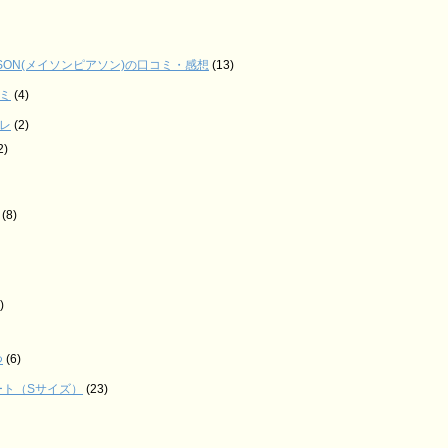
ARSON(メイソンピアソン)の口コミ・感想
(13)
ミ
(4)
レ
(2)
2)
(8)
)
つ
(6)
ート（Sサイズ）
(23)