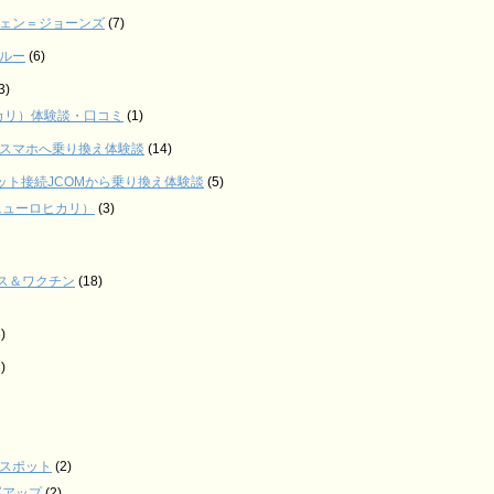
ェン＝ジョーンズ
(7)
ルー
(6)
3)
メルカリ）体験談・口コミ
(1)
スマホへ乗り換え体験談
(14)
ネット接続JCOMから乗り換え体験談
(5)
ニューロヒカリ）
(3)
ス＆ワクチン
(18)
)
)
スポット
(2)
運アップ
(2)