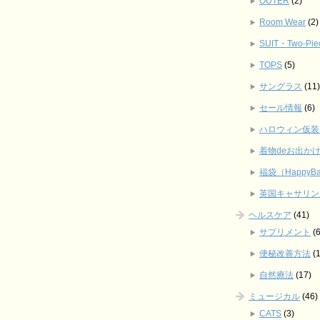
OUTER
(2)
Room Wear
(2)
SUIT・Two‐Pie
TOPS
(5)
サングラス
(11)
セール情報
(6)
ハロウィン仮装
着物deお出か
福袋（HappyB
英国キャサリン
ヘルスケア
(41)
サプリメント
(6
便秘改善方法
(1
自然療法
(17)
ミュージカル
(46)
CATS
(3)