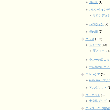
お花見
(1)
バレンタインデ
サロンデュ
ハロウィン
(7)
母の日
(2)
グルメ
(136)
スイーツ
(73)
栗スイーツ
(
ランチの口コミ
甘味処の口コミ
スキンケア
(6)
maNara（マ
アスタリフト
(1
ダイエット
(3)
半身浴グッズ
(1
テレワーク（在宅