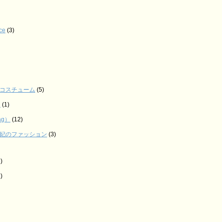
ce
(3)
コスチューム
(5)
け
(1)
ag）
(12)
妃のファッション
(3)
)
)