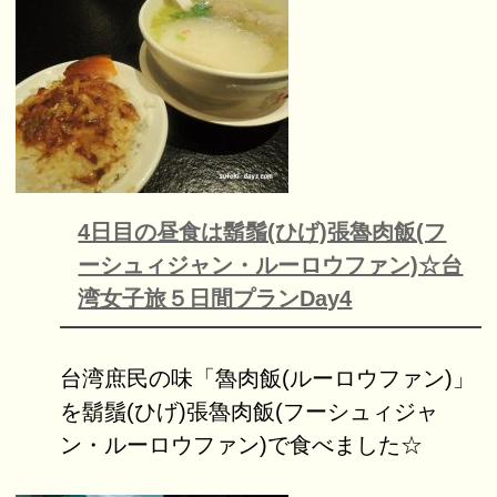
4日目の昼食は鬍鬚(ひげ)張魯肉飯(フ
ーシュィジャン・ルーロウファン)☆台
湾女子旅５日間プランDay4
台湾庶民の味「魯肉飯(ルーロウファン)」
を鬍鬚(ひげ)張魯肉飯(フーシュィジャ
ン・ルーロウファン)で食べました☆