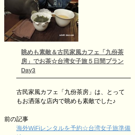
眺めも素敵＆古民家風カフェ「九份茶
房」でお茶☆台湾女子旅５日間プラン
Day3
古民家風カフェ「九份茶房」は、とって
もお洒落な店内で眺めも素敵でした♪
前の記事
海外WiFiレンタルを予約☆台湾女子旅準備