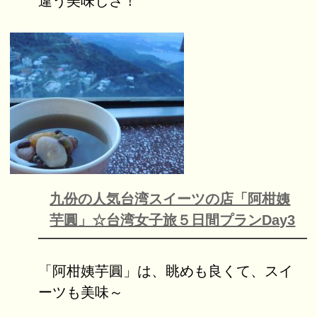
違う美味しさ！
九份の人気台湾スイーツの店「阿柑姨
芋圓」☆台湾女子旅５日間プランDay3
「阿柑姨芋圓」は、眺めも良くて、スイ
ーツも美味～