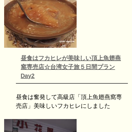
昼食はフカヒレが美味しい頂上魚翅燕
窩専売店☆台湾女子旅５日間プラン
Day2
昼食は奮発して高級店「頂上魚翅燕窩専
売店」美味しいフカヒレにしました