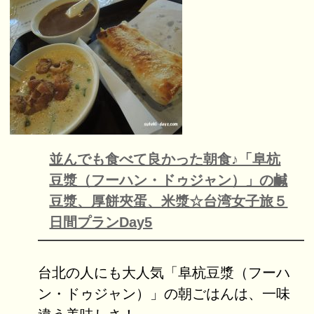
並んでも食べて良かった朝食♪「阜杭
豆漿（フーハン・ドゥジャン）」の鹹
豆漿、厚餅夾蛋、米漿☆台湾女子旅５
日間プランDay5
台北の人にも大人気「阜杭豆漿（フーハ
ン・ドゥジャン）」の朝ごはんは、一味