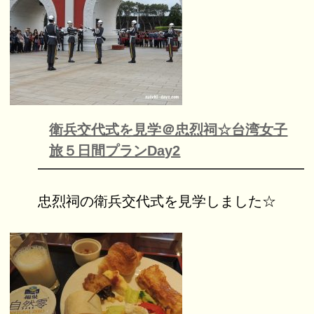
衛兵交代式を見学＠忠烈祠☆台湾女子
旅５日間プランDay2
忠烈祠の衛兵交代式を見学しました☆