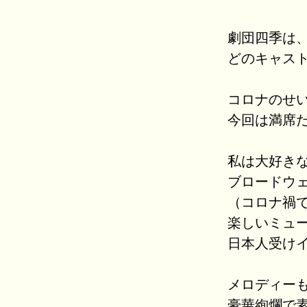
劇団四季は
どのキャス
コロナのせ
今回は満席
私は大好き
ブロードウ
（コロナ禍
楽しいミュ
日本人受け
メロディー
豪華絢爛で