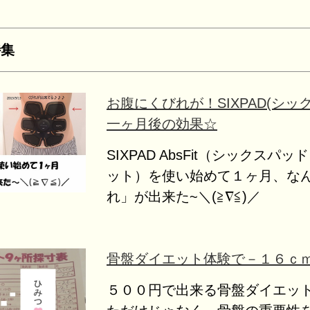
特集
お腹にくびれが！SIXPAD(シッ
一ヶ月後の効果☆
SIXPAD AbsFit（シックスパ
ット）を使い始めて１ヶ月、な
れ」が出来た~＼(≧∇≦)／
骨盤ダイエット体験で－１６ｃ
５００円で出来る骨盤ダイエッ