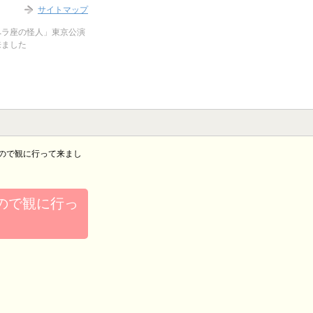
サイトマップ
ペラ座の怪人」東京公演
来ました
ので観に行って来まし
ので観に行っ