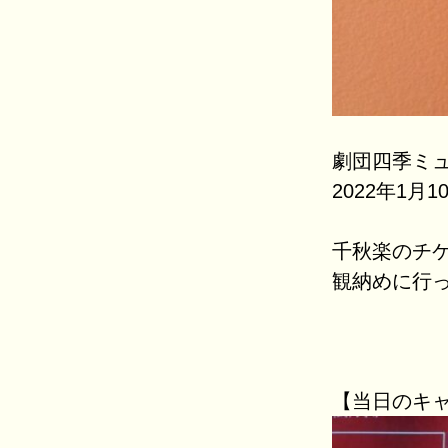
劇団四季ミ
2022年1月
千秋楽のチケ
観納めに行
【当日のキ