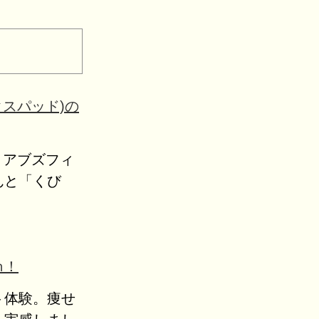
クスパッド)の
ッド アブズフィ
んと「くび
ｍ！
ト体験。痩せ