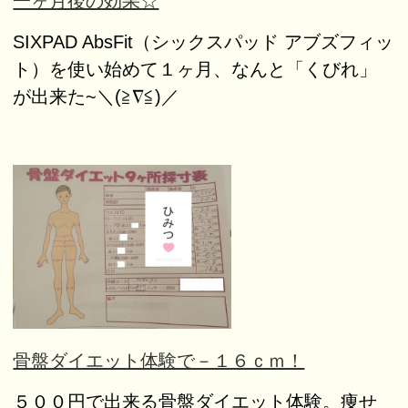
一ヶ月後の効果☆
SIXPAD AbsFit（シックスパッド アブズフィッ
ト）を使い始めて１ヶ月、なんと「くびれ」
が出来た~＼(≧∇≦)／
骨盤ダイエット体験で－１６ｃｍ！
５００円で出来る骨盤ダイエット体験。痩せ