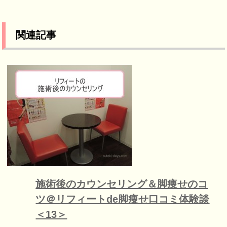
関連記事
施術後のカウンセリング＆脚痩せのコ
ツ＠リフィートde脚痩せ口コミ体験談
＜13＞