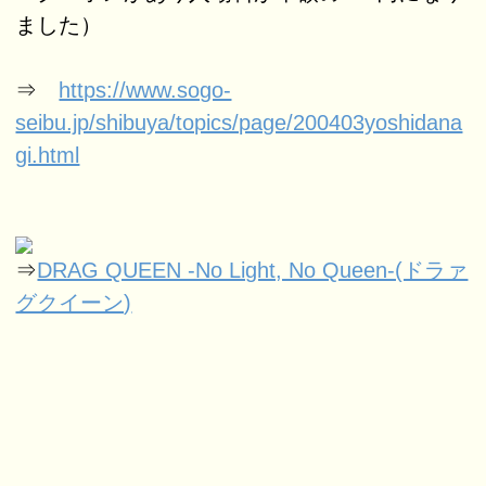
ました）
⇒
https://www.sogo-
seibu.jp/shibuya/topics/page/200403yoshidana
gi.html
⇒
DRAG QUEEN -No Light, No Queen-(ドラァ
グクイーン)