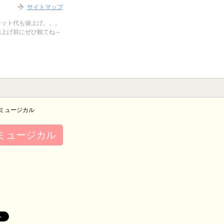
サイトマップ
ケット代も値上げ。。。
値上げ前にぜひ観てね～
ミュージカル
ミュージカル