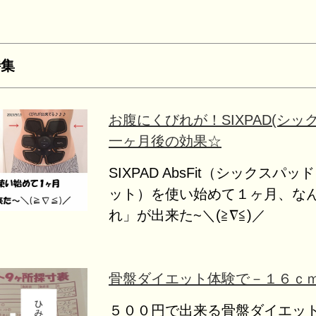
特集
お腹にくびれが！SIXPAD(シッ
一ヶ月後の効果☆
SIXPAD AbsFit（シックスパ
ット）を使い始めて１ヶ月、な
れ」が出来た~＼(≧∇≦)／
骨盤ダイエット体験で－１６ｃ
５００円で出来る骨盤ダイエッ