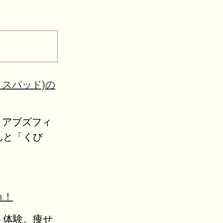
クスパッド)の
ッド アブズフィ
んと「くび
ｍ！
ト体験。痩せ