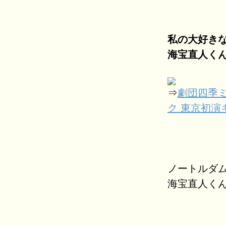
私の大好き
海宝直人く
⇒
劇団四季
ク 東京初演
ノートルダ
海宝直人く