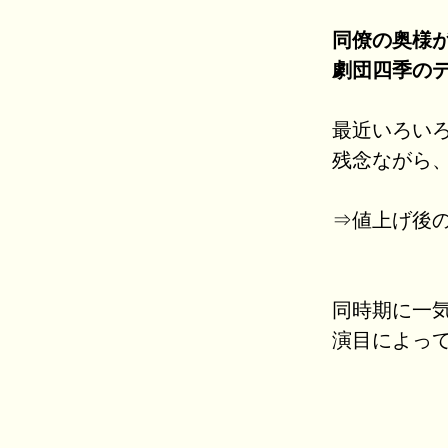
同僚の奥様
劇団四季の
最近いろい
残念ながら
⇒値上げ後
同時期に一
演目によっ