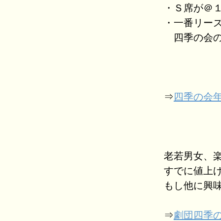
・Ｓ席が＠
・一番リー
四季の会の
⇒
四季の会
老若男女、
すでに値上
もし他に興
⇒
劇団四季