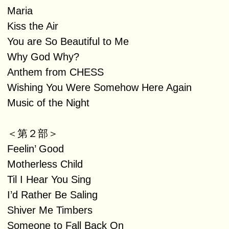
Maria
Kiss the Air
You are So Beautiful to Me
Why God Why?
Anthem from CHESS
Wishing You Were Somehow Here Again
Music of the Night
＜第２部＞
Feelin’ Good
Motherless Child
Til I Hear You Sing
I’d Rather Be Saling
Shiver Me Timbers
Someone to Fall Back On