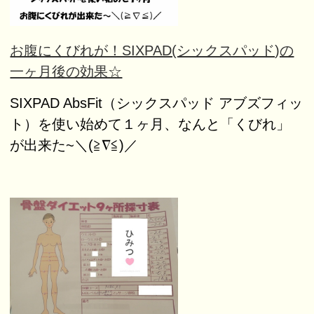
お腹にくびれが！SIXPAD(シックスパッド)の
一ヶ月後の効果☆
SIXPAD AbsFit（シックスパッド アブズフィッ
ト）を使い始めて１ヶ月、なんと「くびれ」
が出来た~＼(≧∇≦)／