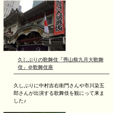
久しぶりの歌舞伎「秀山祭九月大歌舞
伎」＠歌舞伎座
久しぶりに中村吉右衛門さんや市川染五
郎さんが出演する歌舞伎を観にって来ま
した♪