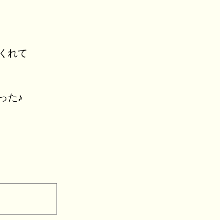
くれて
った♪