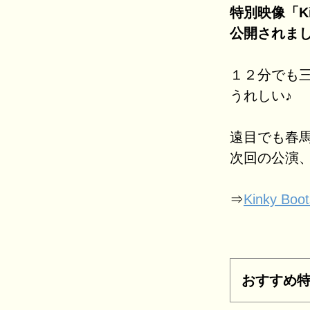
特別映像「Kink
公開されま
１２分でも
うれしい♪
遠目でも春
次回の公演
⇒
Kinky B
おすすめ