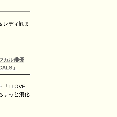
＆レディ観ま
ジカル俳優
CALS」
I LOVE
、ちょっと消化