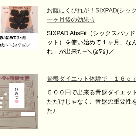
お腹にくびれが！SIXPAD(シッ
一ヶ月後の効果☆
SIXPAD AbsFit（シックスパ
ット）を使い始めて１ヶ月、な
れ」が出来た~＼(≧∇≦)／
骨盤ダイエット体験で－１６ｃ
５００円で出来る骨盤ダイエッ
ただけじゃなく、骨盤の重要性
た♪