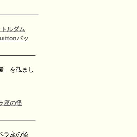
ートルダム
ittonバッ
鐘」を観まし
ラ座の怪
ペラ座の怪