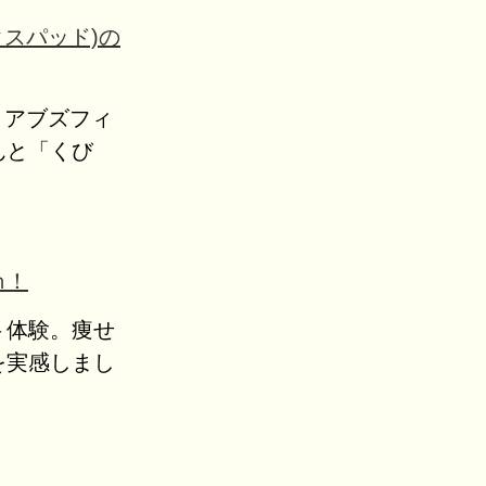
クスパッド)の
ッド アブズフィ
んと「くび
ｍ！
ト体験。痩せ
を実感しまし