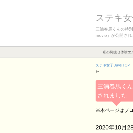
ステキ女子
三浦春馬くんの特別映像「Ki
movie」が公開さ
私の脚痩せ体験エ
ステキ女子Days TOP
た
三浦春馬くんの特別
されました
※本ページはプ
2020年10月2