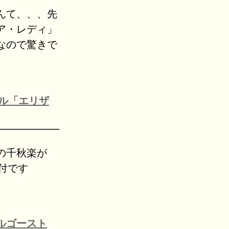
んて、、、先
ア・レディ」
なので驚きで
カル「エリザ
の千秋楽が
ブ付です
ルゴースト