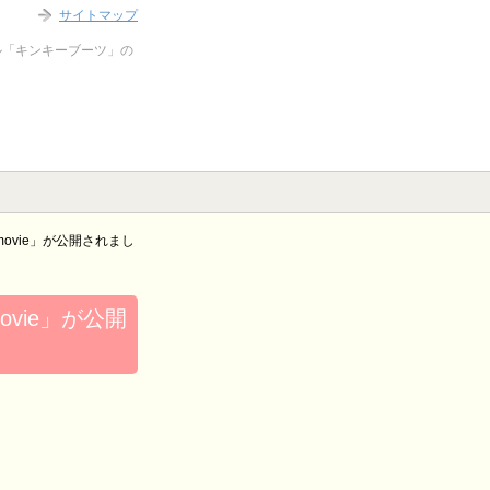
サイトマップ
ル「キンキーブーツ」の
！
te movie」が公開されまし
 movie」が公開