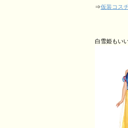
⇒
仮装コス
白雪姫もい