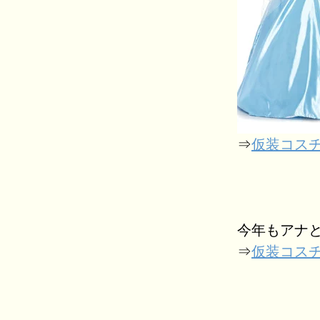
⇒
仮装コスチ
今年もアナ
⇒
仮装コス