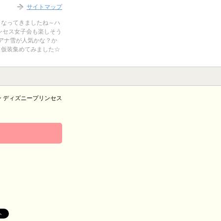
サイトマップ
くなってきましたね～ハ
ンセス女子会も楽しそう
アナ雪が人気かな？か
ス仮装集めてみました☆
ン ディズニープリンセス