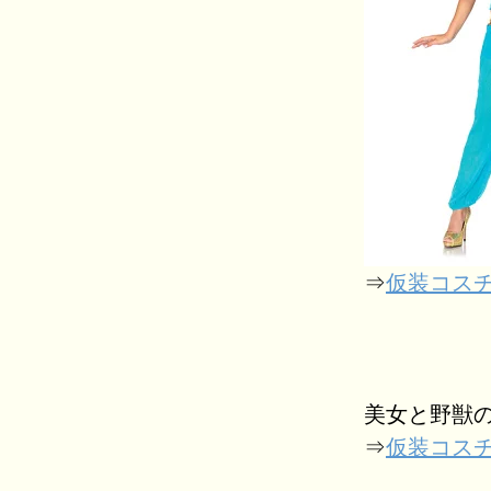
⇒
仮装コス
美女と野獣
⇒
仮装コスチ