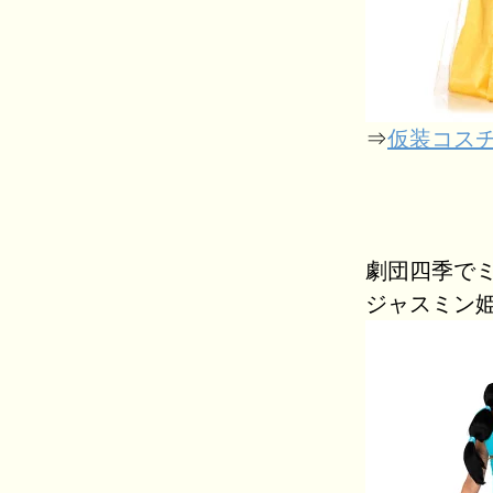
⇒
仮装コスチ
劇団四季で
ジャスミン