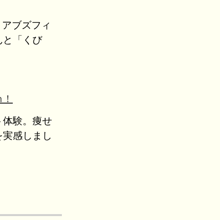
ッド アブズフィ
んと「くび
ｍ！
ト体験。痩せ
を実感しまし