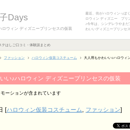
最近、街がハロウィンっぽ
Days
ロウィン ディズニー プリ
♪今年は、シンデレラやまだ
ハロウィン ディズニープリンセスの仮装
わいいディズニープリンセ
ステはしご口コミ・体験談まとめ
ファッション
ハロウィン仮装コスチューム
大人用もかわいい♪ハロウィ
いい♪ハロウィン ディズニープリンセスの仮装
ロモーションが含まれています
日
[
ハロウィン仮装コスチューム
,
ファッション
]