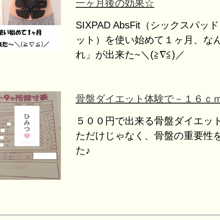
一ヶ月後の効果☆
SIXPAD AbsFit（シックスパ
ット）を使い始めて１ヶ月、な
れ」が出来た~＼(≧∇≦)／
骨盤ダイエット体験で－１６ｃ
５００円で出来る骨盤ダイエッ
ただけじゃなく、骨盤の重要性
た♪