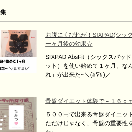
特集
お腹にくびれが！SIXPAD(シッ
一ヶ月後の効果☆
SIXPAD AbsFit（シックスパ
ット）を使い始めて１ヶ月、な
れ」が出来た~＼(≧∇≦)／
骨盤ダイエット体験で－１６ｃ
５００円で出来る骨盤ダイエッ
ただけじゃなく、骨盤の重要性