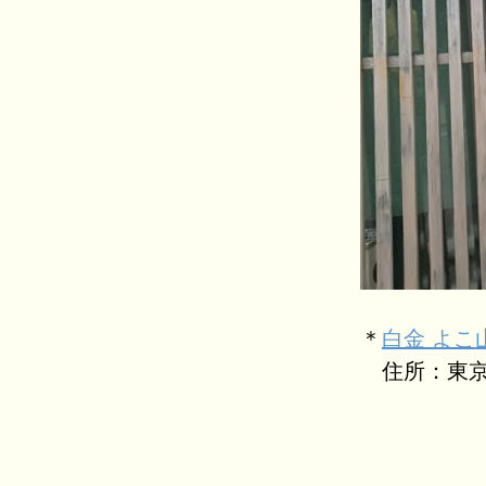
＊
白金 よこ
住所：東京