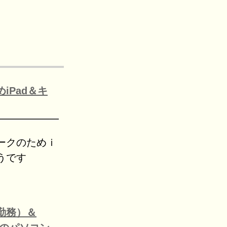
iPad＆キ
ークのためｉ
うです
勤務）＆