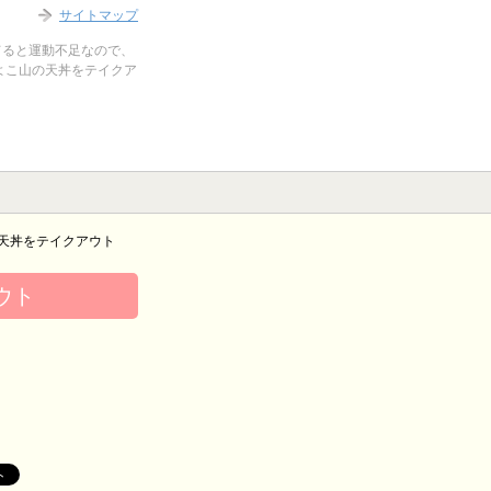
サイトマップ
てると運動不足なので、
よこ山の天丼をテイクア
天丼をテイクアウト
ウト