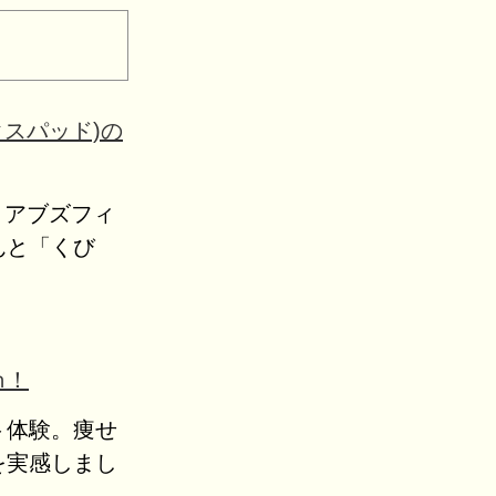
クスパッド)の
ッド アブズフィ
んと「くび
ｍ！
ト体験。痩せ
を実感しまし