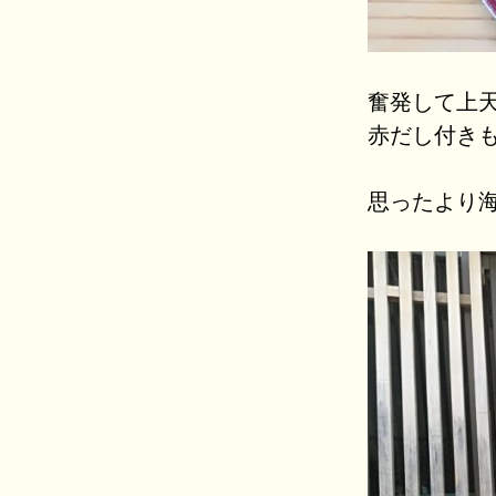
奮発して上
赤だし付きも
思ったより