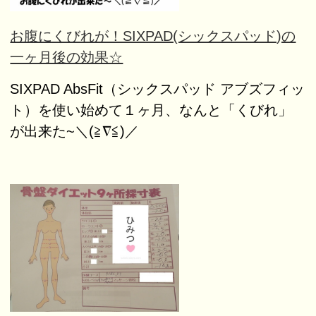
お腹にくびれが！SIXPAD(シックスパッド)の
一ヶ月後の効果☆
SIXPAD AbsFit（シックスパッド アブズフィッ
ト）を使い始めて１ヶ月、なんと「くびれ」
が出来た~＼(≧∇≦)／