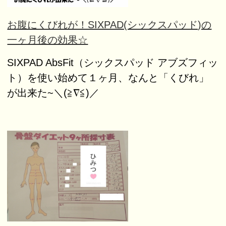
お腹にくびれが！SIXPAD(シックスパッド)の
一ヶ月後の効果☆
SIXPAD AbsFit（シックスパッド アブズフィッ
ト）を使い始めて１ヶ月、なんと「くびれ」
が出来た~＼(≧∇≦)／