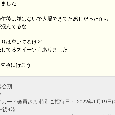
てました
の午後は並ばないで入場できてた感じだったから
が混んでるな
よりは空いてるけど
売してるスイーツもありました
、お昼頃に行こう
場会期
1〉
カード会員さま 特別ご招待日： 2022年1月19日(
午後8時