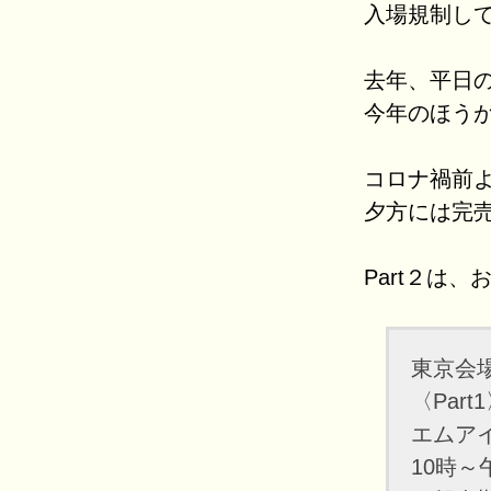
入場規制し
去年、平日
今年のほう
コロナ禍前
夕方には完
Part２は
東京会
〈Part
エムアイ
10時～