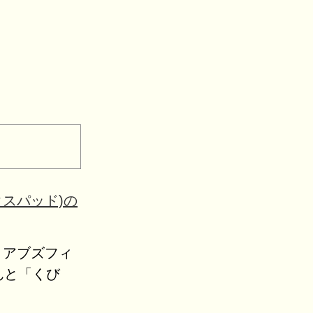
クスパッド)の
ッド アブズフィ
んと「くび