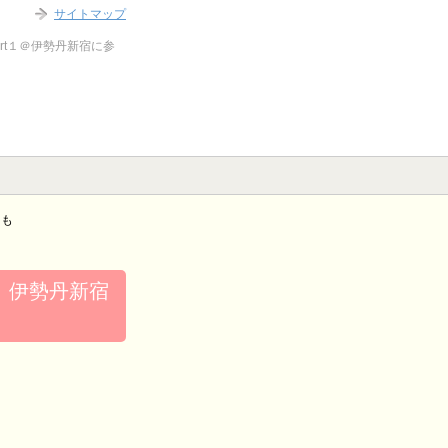
サイトマップ
art１＠伊勢丹新宿に参
）も
ラ）伊勢丹新宿