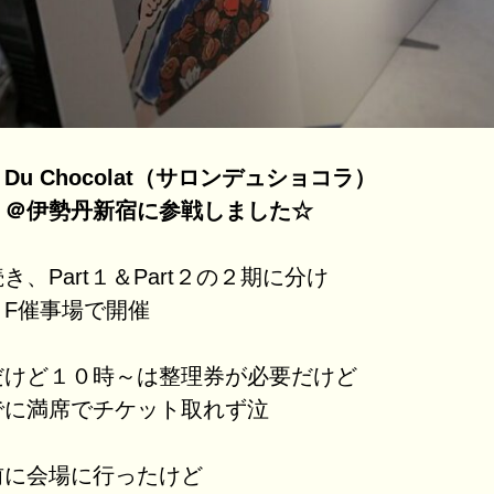
n Du Chocolat（サロンデュショコラ）
rt1 ＠伊勢丹新宿に参戦しました☆
、Part１＆Part２の２期に分け
６F催事場で開催
だけど１０時～は整理券が必要だけど
でに満席でチケット取れず泣
前に会場に行ったけど