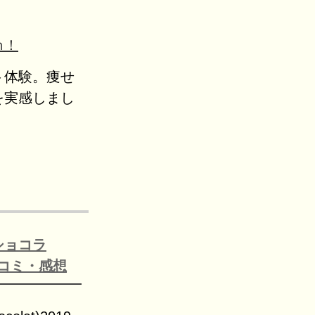
ｍ！
ト体験。痩せ
を実感しまし
ショコラ
9の口コミ・感想