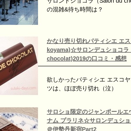
サロンドショコラ（Salon du choc
の混雑&待ち時間は？
かなり売り切れパティシエ エスコ
koyama)☆サロンデュショコラ（S
chocolat)2019の口コミ・感想
欲しかったパティシエ エスコ
ツは、ほぼ売り切れ（泣）
サロショ限定のジャンポールエ
ナム プラリネ☆サロンデュショコ
＠伊勢丹新宿Part2