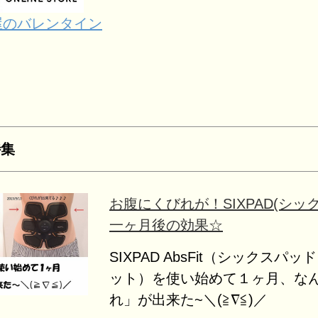
屋のバレンタイン
特集
お腹にくびれが！SIXPAD(シッ
一ヶ月後の効果☆
SIXPAD AbsFit（シックスパ
ット）を使い始めて１ヶ月、な
れ」が出来た~＼(≧∇≦)／