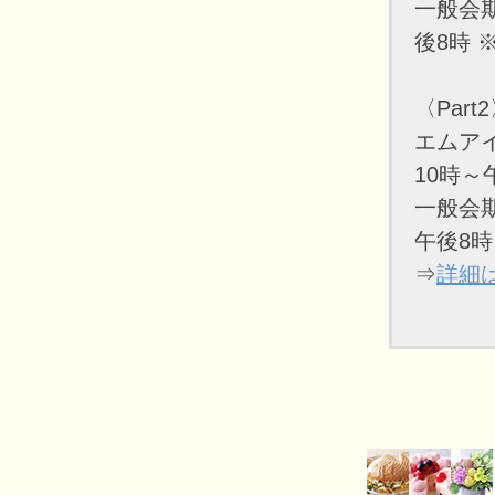
一般会期
後8時 
〈Part
エムアイ
10時～
一般会期
午後8時
⇒
詳細