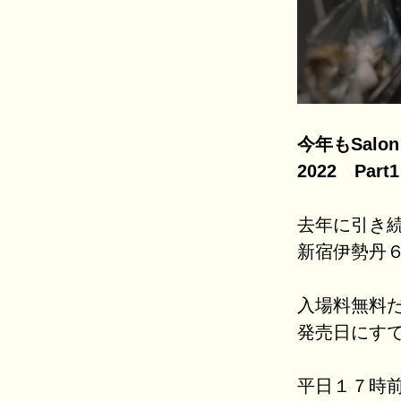
今年もSalo
2022 Pa
去年に引き続き
新宿伊勢丹
入場料無料
発売日にす
平日１７時