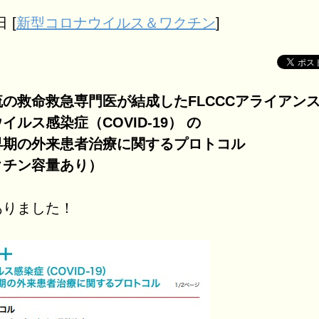
日
[
新型コロナウイルス＆ワクチン
]
の救命救急専門医が結成したFLCCCアライアン
イルス感染症（COVID-19） の
早期の外来患者治療に関するプロトコル
クチン容量あり）
ありました！