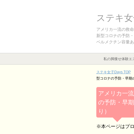
ステキ女子
アメリカ一流の救命
新型コロナの予防・
ベルメクチン容量あ
私の脚痩せ体験エ
ステキ女子Days TOP
型コロナの予防・早期
アメリカ一流
の予防・早期
り）
※本ページはプ