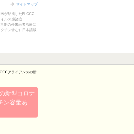
サイトマップ
医が結成したFLCCC
ウイルス感染症
よび早期の外来患者治療に
メクチン含む）日本語版
CCCアライアンスの新
スの新型コロナ
チン容量あ