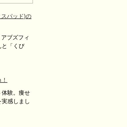
クスパッド)の
ッド アブズフィ
んと「くび
ｍ！
ト体験。痩せ
を実感しまし