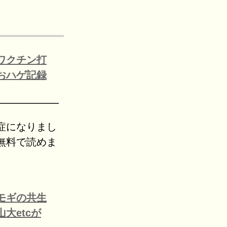
ワクチン打
おハゲ記録
症になりまし
無料で読めま
モギの共生
大etcが