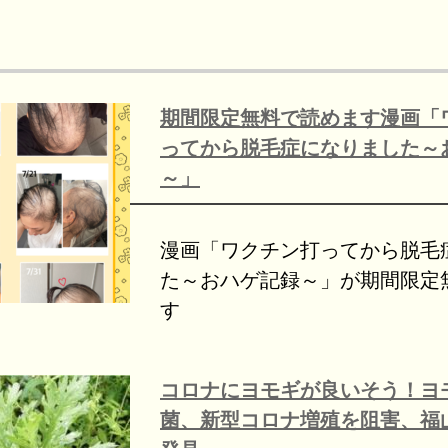
期間限定無料で読めます漫画「
ってから脱毛症になりました～
～」
漫画「ワクチン打ってから脱毛
た～おハゲ記録～」が期間限定
す
コロナにヨモギが良いそう！ヨ
菌、新型コロナ増殖を阻害、福山