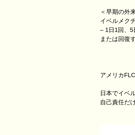
＜早期の外
イベルメクチン
– 1日1回、
または回復
アメリカFL
日本でイベ
自己責任だ