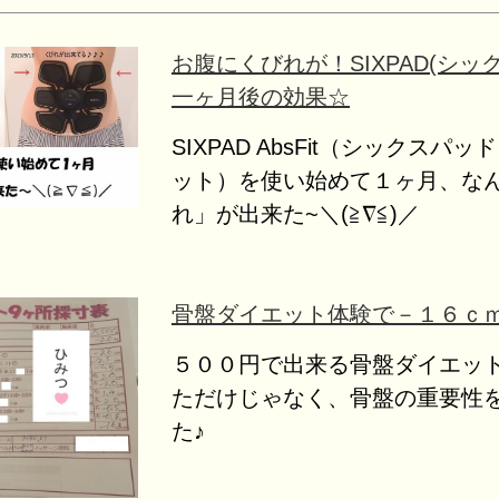
お腹にくびれが！SIXPAD(シッ
一ヶ月後の効果☆
SIXPAD AbsFit（シックスパ
ット）を使い始めて１ヶ月、な
れ」が出来た~＼(≧∇≦)／
骨盤ダイエット体験で－１６ｃ
５００円で出来る骨盤ダイエッ
ただけじゃなく、骨盤の重要性
た♪