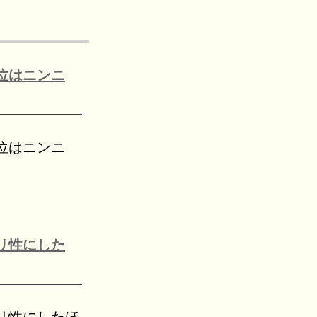
位はニンニ
位はニンニ
リ性にした