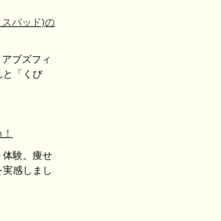
クスパッド)の
ッド アブズフィ
んと「くび
ｍ！
ト体験。痩せ
を実感しまし