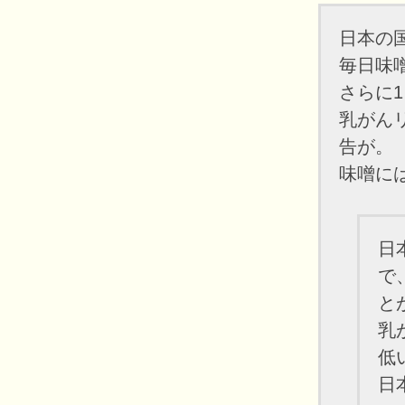
日本の
毎日味
さらに
乳がん
告が。
味噌に
日
で
と
乳
低
日