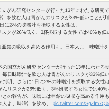
国立がん研究センターが行った13年にわたる研究
噌汁を飲む人は胃がんのリスクが33%低いことが
1日に2杯の味噌汁を摂取する女性は、
リスクが26%低く、3杯摂取する女性では40%も低
は亜鉛の吸収を高める作用も。日本人よ。味噌汁を
本の国立がん研究センターが行った13年にわたる
、毎日味噌汁を飲む人は胃がんのリスクが33%低
が判明。さらに1日に2杯の味噌汁を摂取する女性
がんリスクが26%低く、3杯摂取する女性では40%
いとの報告が。味噌には亜鉛の吸収を高める作用
本人よ。味噌汁を飲め。
pic.twitter.com/SgZlm7Qb