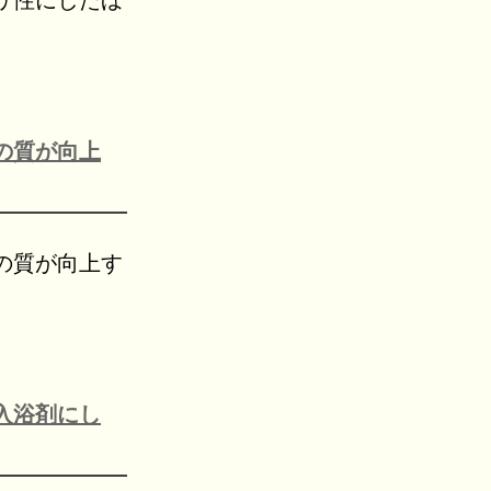
リ性にしたほ
の質が向上
の質が向上す
入浴剤にし