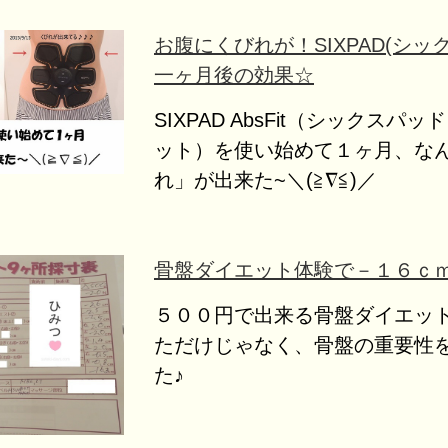
お腹にくびれが！SIXPAD(シッ
一ヶ月後の効果☆
SIXPAD AbsFit（シックスパ
ット）を使い始めて１ヶ月、な
れ」が出来た~＼(≧∇≦)／
骨盤ダイエット体験で－１６ｃ
５００円で出来る骨盤ダイエッ
ただけじゃなく、骨盤の重要性
た♪