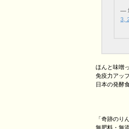
— 
3, 
ほんと味噌
免疫力アッ
日本の発酵
「奇跡のり
無肥料・無添