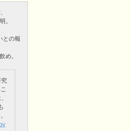
で、
判明。
いとの報
飲め。
研究
いこ
は、
も
も。
qy